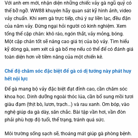
Với anh em mới, nhận diện những chiếc vảy gà ngũ quỷ có
thể bỡ ngỡ. WW88 khuyên hãy quan sát kỹ hình ảnh, video
vảy chuẩn. Khi xem gà trực tiếp, chú ý sự liền lạc, đều đặn
của năm vảy. Đừng ngại hỏi người có kinh nghiệm. Xem
tổng thể cặp chân: khô ráo, ngón thắt, vảy mỏng, bóng.
Một cặp chân tốt sẽ nâng cao giá trị của bộ vảy. Tìm hiểu
kỹ dòng gà, xem xét cả gà bố mẹ nếu có thể để có đánh giá
toàn diện hơn về tiềm năng của một chiến kê.
Chế độ chăm sóc đặc biệt để gà có dị tướng này phát huy
hết nội lực
Để gà mang bộ vảy đặc biệt đạt đỉnh cao, cần chăm sóc
khoa học. Dinh dưỡng ngoài thóc lúa, cần bổ sung mồi tươi
giàu đạm (thịt bò, lươn, trạch…) và rau xanh. Om bóp, vào
nghệ giúp da gà dày, săn chắc. Bài tập vần hơi, vần đòn
phải phù hợp độ tuổi, thể trạng, tránh quá sức.
Môi trường sống sạch sẽ, thoáng mát giúp gà phòng bệnh.