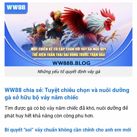
Những yếu tố quyết định vảy gà
WW88 chia sẻ: Tuyệt chiêu chọn và nuôi dưỡng
gà sở hữu bộ vảy năm chiếc
Tìm được gà có bộ vảy năm chiếc đã khó, nuôi dưỡng để
phát huy hết khả năng còn công phu hơn.
Bí quyết “soi” vảy chuẩn không cần chỉnh cho anh em mới