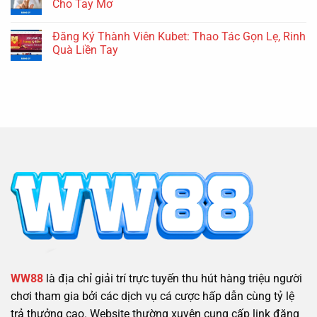
Cho Tay Mơ
Đăng Ký Thành Viên Kubet: Thao Tác Gọn Lẹ, Rinh
Quà Liền Tay
WW88
là địa chỉ giải trí trực tuyến thu hút hàng triệu người
chơi tham gia bởi các dịch vụ cá cược hấp dẫn cùng tỷ lệ
trả thưởng cao. Website thường xuyên cung cấp link đăng