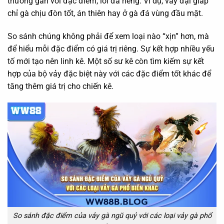
thường gắn với đặc điểm, lối đá riêng. Ví dụ, vảy đại giáp
chỉ gà chịu đòn tốt, án thiên hay ở gà đá vùng đầu mặt.
So sánh chúng không phải để xem loại nào “xịn” hơn, mà
để hiểu mỗi đặc điểm có giá trị riêng. Sự kết hợp nhiều yếu
tố mới tạo nên linh kê. Một số sư kê còn tìm kiếm sự kết
hợp của bộ vảy đặc biệt này với các đặc điểm tốt khác để
tăng thêm giá trị cho chiến kê.
So sánh đặc điểm của vảy gà ngũ quỷ với các loại vảy gà phổ