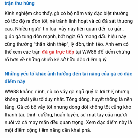
trận thư hùng
Kinh nghiệm cho thấy, gà có bộ năm vảy đặc biệt thường
có tốc độ ra đòn tốt, né tránh linh hoạt và cú đá sát thương
cao. Nhiều người tin loại vảy này liên quan đến cơ gân,
giúp gà tung đòn mạnh, bất ngờ. Gà mang dấu hiệu này
cũng thường “thần kinh thép”, lỳ đòn, tỉnh táo. Anh em có
thể xem các trận
đá gà trực tiếp
tại WW88 để kiểm chứng
rõ hơn về những chiến kê sở hữu đặc điểm quý.
Những yếu tố khác ảnh hưởng đến tài năng của gà có đặc
điểm này
WW88 khẳng định, dù có vảy gà ngũ quỷ là lợi thế, nhưng
không phải yếu tố duy nhất. Tông dòng, huyết thống là nền
tảng. Gà có bộ vảy tốt nhưng dòng dõi không tốt cũng khó
thành tài. Dinh dưỡng, huấn luyện, sự mát tay của người
nuôi và cả may mắn đều quan trọng. Xem đặc điểm này là
một điểm cộng tiềm năng cần khai phá.