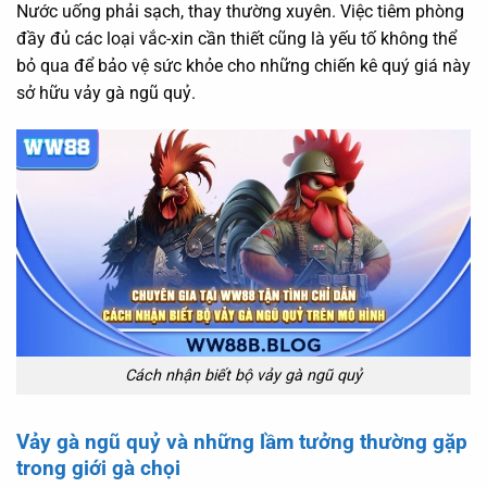
Nước uống phải sạch, thay thường xuyên. Việc tiêm phòng
đầy đủ các loại vắc-xin cần thiết cũng là yếu tố không thể
bỏ qua để bảo vệ sức khỏe cho những chiến kê quý giá này
sở hữu vảy gà ngũ quỷ.
Cách nhận biết bộ vảy gà ngũ quỷ
Vảy gà ngũ quỷ và những lầm tưởng thường gặp
trong giới gà chọi