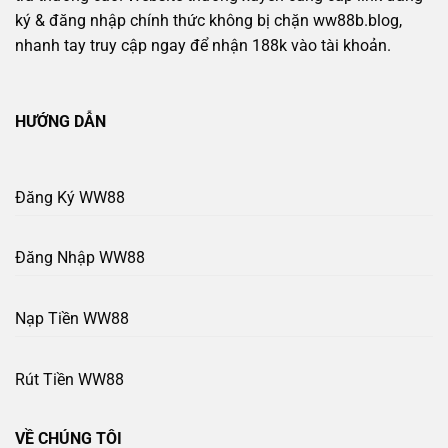
ký & đăng nhập chính thức không bị chặn ww88b.blog,
nhanh tay truy cập ngay để nhận 188k vào tài khoản.
HƯỚNG DẪN
Đăng Ký WW88
Đăng Nhập WW88
Nạp Tiền WW88
Rút Tiền WW88
VỀ CHÚNG TÔI