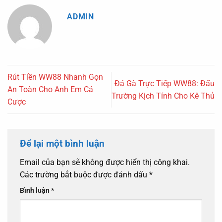
ADMIN
Rút Tiền WW88 Nhanh Gọn
Đá Gà Trực Tiếp WW88: Đấu
An Toàn Cho Anh Em Cá
Trường Kịch Tính Cho Kê Thủ
Cược
Để lại một bình luận
Email của bạn sẽ không được hiển thị công khai.
Các trường bắt buộc được đánh dấu
*
Bình luận
*