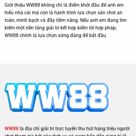
Giới thiệu WW88 không chỉ là điểm khởi đầu để anh em
hiểu nhà cái mà còn là hành trình lựa chọn sân chơi an
toàn, minh bạch và đầy tiềm năng. Nếu anh em đang tìm
kiếm một nền tảng giải trí kết hợp kiếm lời hợp pháp,
WW88 chính là lựa chọn xứng đáng để bắt đầu
WW88
là địa chỉ giải trí trực tuyến thu hút hàng triệu người