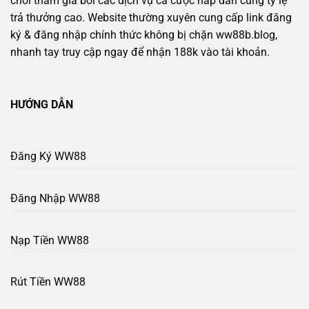
chơi tham gia bởi các dịch vụ cá cược hấp dẫn cùng tỷ lệ
trả thưởng cao. Website thường xuyên cung cấp link đăng
ký & đăng nhập chính thức không bị chặn ww88b.blog,
nhanh tay truy cập ngay để nhận 188k vào tài khoản.
HƯỚNG DẪN
Đăng Ký WW88
Đăng Nhập WW88
Nạp Tiền WW88
Rút Tiền WW88