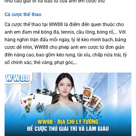
nhu cầu giải trí và đầu tư của anh em cược thủ
Cá cược thể thao
Cá cược thể thao tại WW88 là điểm đến quen thuộc cho
anh em đam mê bóng đá, tennis, cầu lông, bóng rổ,… Với
hàng nghìn trận đấu mỗi ngày, tỷ lệ kèo minh bạch, bảng
cược dễ nhìn, WW88 cho phép anh em cược từ đơn giản
đến nâng cao, bao gồm kèo rung, tài xỉu, chấp nửa trái, tỷ
số chính xác, thẻ vàng, phạt góc,…