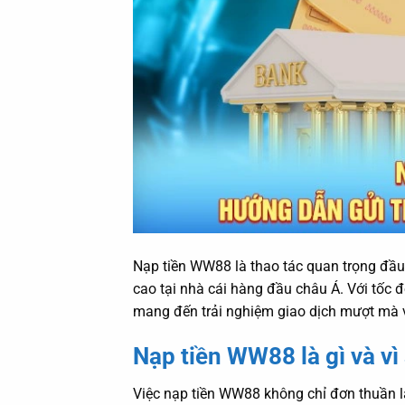
Nạp tiền WW88 là thao tác quan trọng đầu 
cao tại nhà cái hàng đầu châu Á. Với tốc đ
mang đến trải nghiệm giao dịch mượt mà v
Nạp tiền WW88 là gì và vì
Việc nạp tiền WW88 không chỉ đơn thuần là