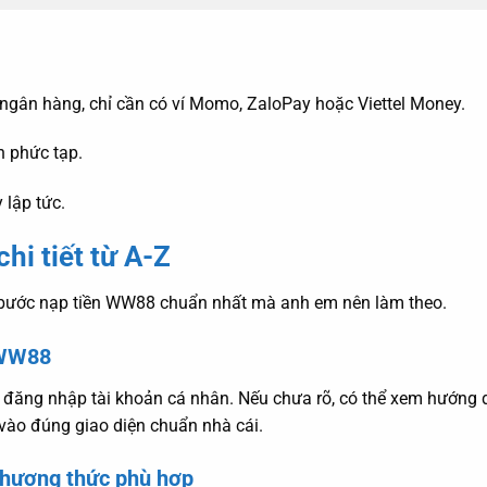
n ngân hàng, chỉ cần có ví Momo, ZaloPay hoặc Viettel Money.
 phức tạp.
lập tức.
hi tiết từ A-Z
 bước nạp tiền WW88 chuẩn nhất mà anh em nên làm theo.
 WW88
 đăng nhập tài khoản cá nhân. Nếu chưa rõ, có thể xem hướng 
ào đúng giao diện chuẩn nhà cái.
phương thức phù hợp