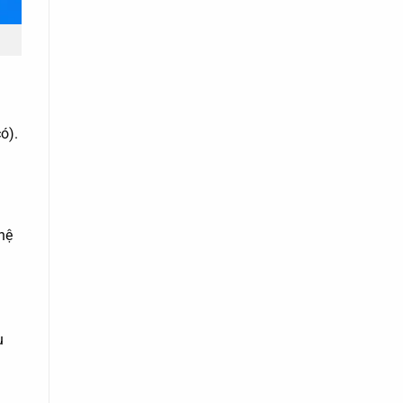
ó).
hệ
u