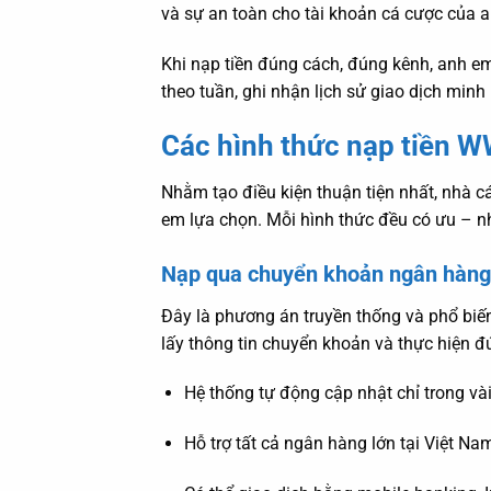
và sự an toàn cho tài khoản cá cược của 
Khi nạp tiền đúng cách, đúng kênh, anh 
theo tuần, ghi nhận lịch sử giao dịch minh
Các hình thức nạp tiền W
Nhằm tạo điều kiện thuận tiện nhất, nhà 
em lựa chọn. Mỗi hình thức đều có ưu – n
Nạp qua chuyển khoản ngân hàng
Đây là phương án truyền thống và phổ biế
lấy thông tin chuyển khoản và thực hiện đú
Hệ thống tự động cập nhật chỉ trong vài
Hỗ trợ tất cả ngân hàng lớn tại Việt Na