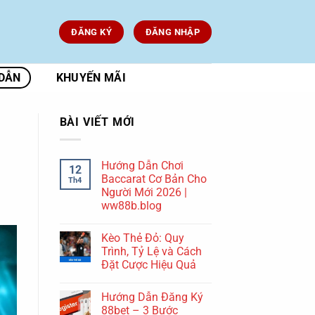
ĐĂNG KÝ
ĐĂNG NHẬP
DẪN
KHUYẾN MÃI
BÀI VIẾT MỚI
Hướng Dẫn Chơi
12
Baccarat Cơ Bản Cho
Th4
Người Mới 2026 |
ww88b.blog
Kèo Thẻ Đỏ: Quy
Trình, Tỷ Lệ và Cách
Đặt Cược Hiệu Quả
Hướng Dẫn Đăng Ký
88bet – 3 Bước