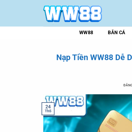
Bỏ
qua
nội
dung
WW88
BẮN CÁ
Nạp Tiền WW88 Dễ D
ĐĂN
24
Th5