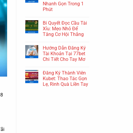
Nhanh Gọn Trong 1
Phút
Bí Quyết Đọc Cầu Tài
Xỉu: Mẹo Nhỏ Để
Tăng Cơ Hội Thắng
Hướng Dẫn Đăng Ký
Tài Khoản Tại 77bet
Chi Tiết Cho Tay Mơ
Đăng Ký Thành Viên
Kubet: Thao Tác Gọn
Lẹ, Rinh Quà Liền Tay
h
88
đãi