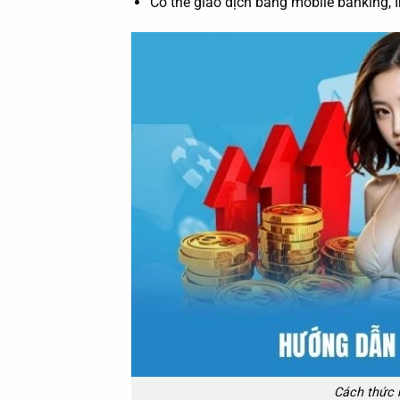
Có thể giao dịch bằng mobile banking, I
Cách thức 