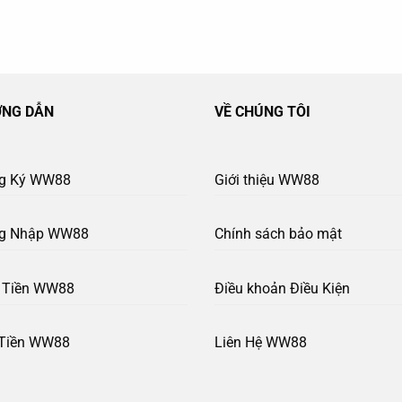
NG DẪN
VỀ CHÚNG TÔI
g Ký WW88
Giới thiệu WW88
g Nhập WW88
Chính sách bảo mật
 Tiền WW88
Điều khoản Điều Kiện
 Tiền WW88
Liên Hệ WW88