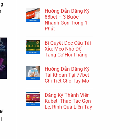
ng
Hướng Dẫn Đăng Ký
n
88bet – 3 Bước
Nhanh Gọn Trong 1
Phút
Bí Quyết Đọc Cầu Tài
Xỉu: Mẹo Nhỏ Để
Tăng Cơ Hội Thắng
Hướng Dẫn Đăng Ký
Tài Khoản Tại 77bet
Chi Tiết Cho Tay Mơ
Đăng Ký Thành Viên
Kubet: Thao Tác Gọn
Lẹ, Rinh Quà Liền Tay
để
]