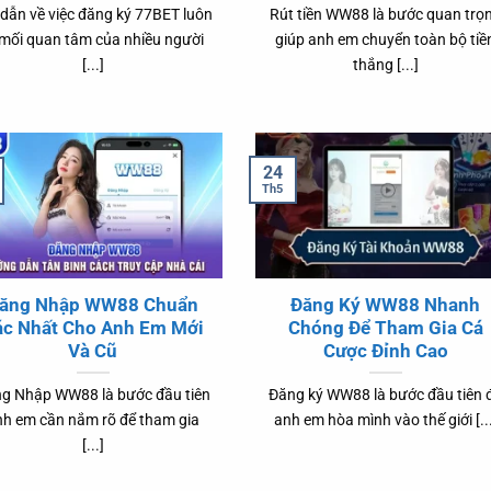
 dẫn về việc đăng ký 77BET luôn
Rút tiền WW88 là bước quan trọ
 mối quan tâm của nhiều người
giúp anh em chuyển toàn bộ tiề
[...]
thắng [...]
24
Th5
ăng Nhập WW88 Chuẩn
Đăng Ký WW88 Nhanh
ác Nhất Cho Anh Em Mới
Chóng Để Tham Gia Cá
Và Cũ
Cược Đỉnh Cao
g Nhập WW88 là bước đầu tiên
Đăng ký WW88 là bước đầu tiên 
nh em cần nắm rõ để tham gia
anh em hòa mình vào thế giới [...
[...]