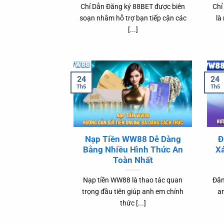
Chỉ Dẫn Đăng ký 88BET được biên
Chỉ
soạn nhằm hỗ trợ bạn tiếp cận các
là
[...]
24
24
Th5
Th5
Nạp Tiền WW88 Dễ Dàng
Đ
Bằng Nhiều Hình Thức An
X
Toàn Nhất
Nạp tiền WW88 là thao tác quan
Đăn
trọng đầu tiên giúp anh em chính
a
thức [...]