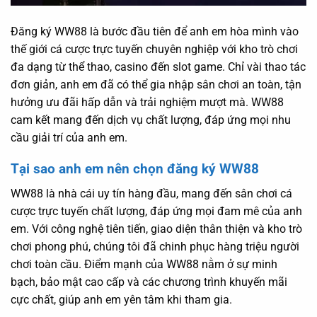
Đăng ký WW88 là bước đầu tiên để anh em hòa mình vào
thế giới cá cược trực tuyến chuyên nghiệp với kho trò chơi
đa dạng từ thể thao, casino đến slot game. Chỉ vài thao tác
đơn giản, anh em đã có thể gia nhập sân chơi an toàn, tận
hưởng ưu đãi hấp dẫn và trải nghiệm mượt mà. WW88
cam kết mang đến dịch vụ chất lượng, đáp ứng mọi nhu
cầu giải trí của anh em.
Tại sao anh em nên chọn đăng ký WW88
WW88 là nhà cái uy tín hàng đầu, mang đến sân chơi cá
cược trực tuyến chất lượng, đáp ứng mọi đam mê của anh
em. Với công nghệ tiên tiến, giao diện thân thiện và kho trò
chơi phong phú, chúng tôi đã chinh phục hàng triệu người
chơi toàn cầu. Điểm mạnh của WW88 nằm ở sự minh
bạch, bảo mật cao cấp và các chương trình khuyến mãi
cực chất, giúp anh em yên tâm khi tham gia.