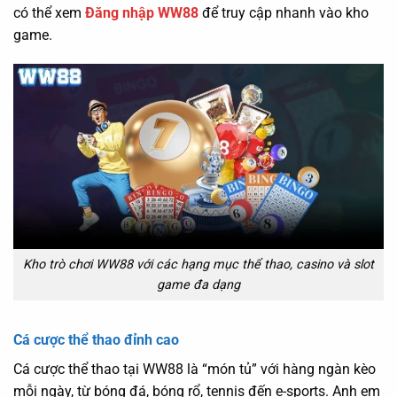
có thể xem
Đăng nhập WW88
để truy cập nhanh vào kho
game.
Kho trò chơi WW88 với các hạng mục thể thao, casino và slot
game đa dạng
Cá cược thể thao đỉnh cao
Cá cược thể thao tại WW88 là “món tủ” với hàng ngàn kèo
mỗi ngày, từ bóng đá, bóng rổ, tennis đến e-sports. Anh em