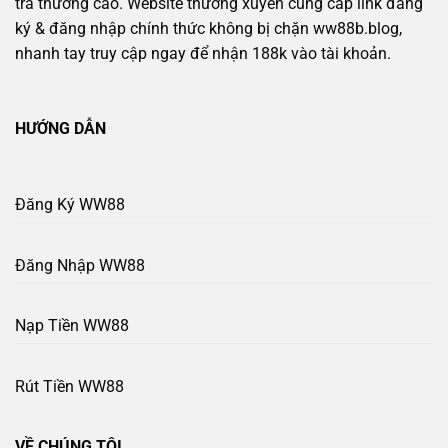
trả thưởng cao. Website thường xuyên cung cấp link đăng
ký & đăng nhập chính thức không bị chặn ww88b.blog,
nhanh tay truy cập ngay để nhận 188k vào tài khoản.
HƯỚNG DẪN
Đăng Ký WW88
Đăng Nhập WW88
Nạp Tiền WW88
Rút Tiền WW88
VỀ CHÚNG TÔI