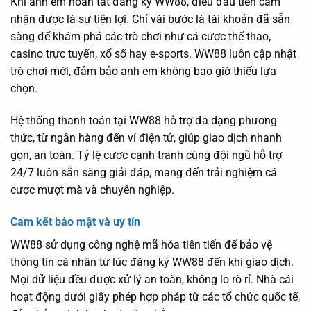
Khi anh em hoàn tất đăng ký WW88, điều đầu tiên cảm
nhận được là sự tiện lợi. Chỉ vài bước là tài khoản đã sẵn
sàng để khám phá các trò chơi như cá cược thể thao,
casino trực tuyến, xổ số hay e-sports. WW88 luôn cập nhật
trò chơi mới, đảm bảo anh em không bao giờ thiếu lựa
chọn.
Hệ thống thanh toán tại WW88 hỗ trợ đa dạng phương
thức, từ ngân hàng đến ví điện tử, giúp giao dịch nhanh
gọn, an toàn. Tỷ lệ cược cạnh tranh cùng đội ngũ hỗ trợ
24/7 luôn sẵn sàng giải đáp, mang đến trải nghiệm cá
cược mượt mà và chuyên nghiệp.
Cam kết bảo mật và uy tín
WW88 sử dụng công nghệ mã hóa tiên tiến để bảo vệ
thông tin cá nhân từ lúc đăng ký WW88 đến khi giao dịch.
Mọi dữ liệu đều được xử lý an toàn, không lo rò rỉ. Nhà cái
hoạt động dưới giấy phép hợp pháp từ các tổ chức quốc tế,