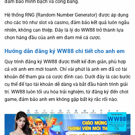
đảm bảo minh bạch và công bằng.
Hệ thống RNG (Random Number Generator) được áp dụng
cho các trò như slot và casino, đảm bảo kết quả luôn ngẫu
nhiên, không can thiệp. Đây là lý do WW88 trở thành lựa
chọn hàng đầu của anh em đam mê cá cược.
Hướng dẫn đăng ký WW88 chi tiết cho anh em
Quy trình đăng ký WW88 được thiết kế đơn giản, phù hợp
cả với anh em mới toanh. Chỉ vài phút là anh em đã có tài
khoản để tham gia cá cược đỉnh cao. Dưới đây là các bước
cụ thể để tạo tài khoản dễ dàng và bắt đầu hành trình giải
trí. WW88 luôn tối ưu hóa trải nghiệm, từ đăng ký đến chơi
game, đảm bảo anh em không gặp bất kỳ rắc rối nào.