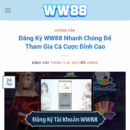
Bỏ
qua
nội
dung
HƯỚNG DẪN
Đăng Ký WW88 Nhanh Chóng Để
Tham Gia Cá Cược Đỉnh Cao
ĐĂNG VÀO
THÁNG 5 24, 2025
BỞI
ADMIN
24
Th5