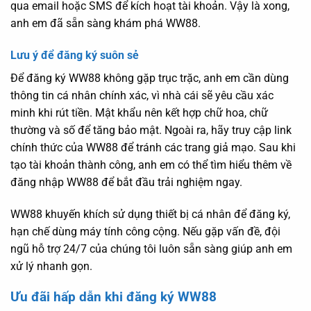
qua email hoặc SMS để kích hoạt tài khoản. Vậy là xong,
anh em đã sẵn sàng khám phá WW88.
Lưu ý để đăng ký suôn sẻ
Để đăng ký WW88 không gặp trục trặc, anh em cần dùng
thông tin cá nhân chính xác, vì nhà cái sẽ yêu cầu xác
minh khi rút tiền. Mật khẩu nên kết hợp chữ hoa, chữ
thường và số để tăng bảo mật. Ngoài ra, hãy truy cập link
chính thức của WW88 để tránh các trang giả mạo. Sau khi
tạo tài khoản thành công, anh em có thể tìm hiểu thêm về
đăng nhập WW88 để bắt đầu trải nghiệm ngay.
WW88 khuyến khích sử dụng thiết bị cá nhân để đăng ký,
hạn chế dùng máy tính công cộng. Nếu gặp vấn đề, đội
ngũ hỗ trợ 24/7 của chúng tôi luôn sẵn sàng giúp anh em
xử lý nhanh gọn.
Ưu đãi hấp dẫn khi đăng ký WW88