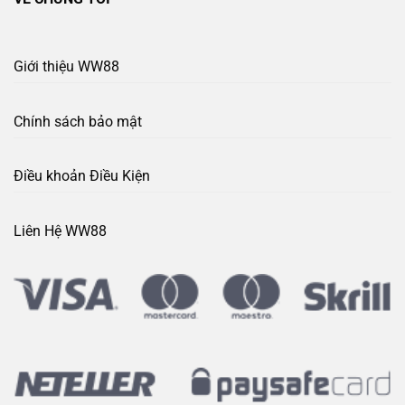
Giới thiệu WW88
Chính sách bảo mật
Điều khoản Điều Kiện
Liên Hệ WW88