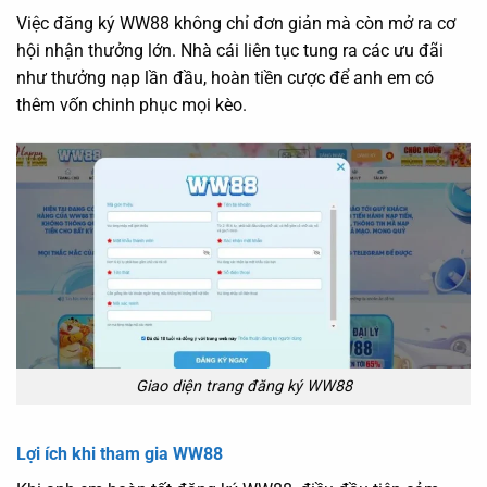
Việc đăng ký WW88 không chỉ đơn giản mà còn mở ra cơ
hội nhận thưởng lớn. Nhà cái liên tục tung ra các ưu đãi
như thưởng nạp lần đầu, hoàn tiền cược để anh em có
thêm vốn chinh phục mọi kèo.
Giao diện trang đăng ký WW88
Lợi ích khi tham gia WW88