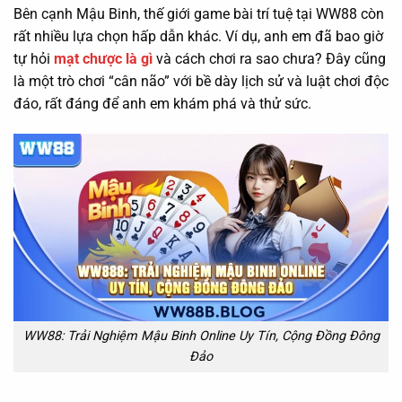
Bên cạnh Mậu Binh, thế giới game bài trí tuệ tại WW88 còn
rất nhiều lựa chọn hấp dẫn khác. Ví dụ, anh em đã bao giờ
tự hỏi
mạt chược là gì
và cách chơi ra sao chưa? Đây cũng
là một trò chơi “cân não” với bề dày lịch sử và luật chơi độc
đáo, rất đáng để anh em khám phá và thử sức.
WW88: Trải Nghiệm Mậu Binh Online Uy Tín, Cộng Đồng Đông
Đảo