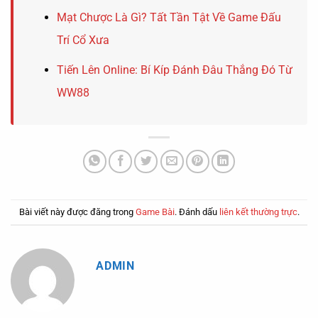
Mạt Chược Là Gì? Tất Tần Tật Về Game Đấu
Trí Cổ Xưa
Tiến Lên Online: Bí Kíp Đánh Đâu Thắng Đó Từ
WW88
Bài viết này được đăng trong
Game Bài
. Đánh dấu
liên kết thường trực
.
ADMIN