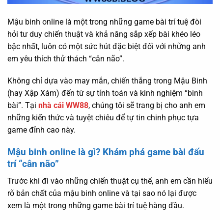
Mậu binh online là một trong những game bài trí tuệ đòi
hỏi tư duy chiến thuật và khả năng sắp xếp bài khéo léo
bậc nhất, luôn có một sức hút đặc biệt đối với những anh
em yêu thích thử thách “cân não”.
Không chỉ dựa vào may mắn, chiến thắng trong Mậu Binh
(hay Xập Xám) đến từ sự tính toán và kinh nghiệm “binh
bài”. Tại
nhà cái WW88
, chúng tôi sẽ trang bị cho anh em
những kiến thức và tuyệt chiêu để tự tin chinh phục tựa
game đỉnh cao này.
Mậu binh online là gì? Khám phá game bài đấu
trí “cân não”
Trước khi đi vào những chiến thuật cụ thể, anh em cần hiểu
rõ bản chất của mậu binh online và tại sao nó lại được
xem là một trong những game bài trí tuệ hàng đầu.