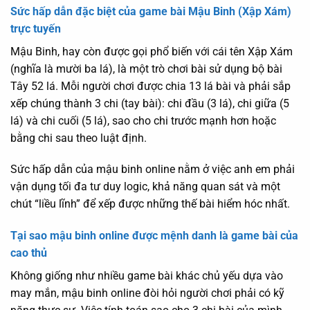
Sức hấp dẫn đặc biệt của game bài Mậu Binh (Xập Xám)
trực tuyến
Mậu Binh, hay còn được gọi phổ biến với cái tên Xập Xám
(nghĩa là mười ba lá), là một trò chơi bài sử dụng bộ bài
Tây 52 lá. Mỗi người chơi được chia 13 lá bài và phải sắp
xếp chúng thành 3 chi (tay bài): chi đầu (3 lá), chi giữa (5
lá) và chi cuối (5 lá), sao cho chi trước mạnh hơn hoặc
bằng chi sau theo luật định.
Sức hấp dẫn của mậu binh online nằm ở việc anh em phải
vận dụng tối đa tư duy logic, khả năng quan sát và một
chút “liều lĩnh” để xếp được những thế bài hiểm hóc nhất.
Tại sao mậu binh online được mệnh danh là game bài của
cao thủ
Không giống như nhiều game bài khác chủ yếu dựa vào
may mắn, mậu binh online đòi hỏi người chơi phải có kỹ