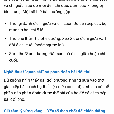
và chi giữa, sau đó mới đến chi đầu, đảm bảo không bị
binh lủng. Một số thế bài thường gặp:
Thùng/Sảnh ở chi giữa và chi cuối: Ưu tiên xếp các bộ
mạnh ở hai chi 5 lá.
Thú phé thủ/Thú phé dương: Xếp 2 đôi ở chi giữa và 1
đôi ở chi cuối (hoặc ngược lại).
Sám thủ/Sám dương: Đặt sám cô ở chi giữa hoặc chi
cuối.
Nghệ thuật “quan sát” và phán đoán bài đối thủ
Dù không nhìn thấy bài đối phương, nhưng dựa vào thời
gian xếp bài, cách họ thể hiện (nếu có chat), anh em có thể
phần nào phán đoán được thế bài của họ để có cách xếp
bài đối phó.
Giữ tâm lý vững vàng – Yếu tố then chốt để chiến thắng