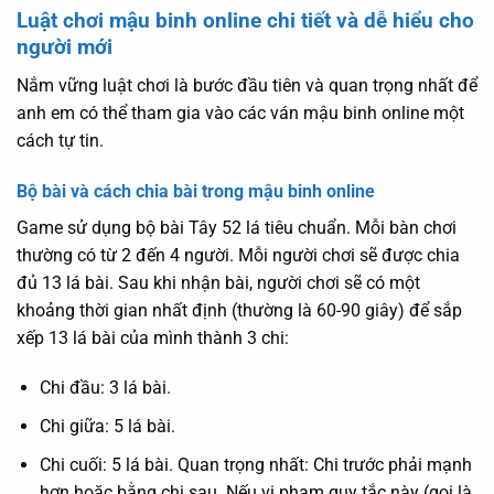
Luật chơi mậu binh online chi tiết và dễ hiểu cho
người mới
Nắm vững luật chơi là bước đầu tiên và quan trọng nhất để
anh em có thể tham gia vào các ván mậu binh online một
cách tự tin.
Bộ bài và cách chia bài trong mậu binh online
Game sử dụng bộ bài Tây 52 lá tiêu chuẩn. Mỗi bàn chơi
thường có từ 2 đến 4 người. Mỗi người chơi sẽ được chia
đủ 13 lá bài. Sau khi nhận bài, người chơi sẽ có một
khoảng thời gian nhất định (thường là 60-90 giây) để sắp
xếp 13 lá bài của mình thành 3 chi:
Chi đầu: 3 lá bài.
Chi giữa: 5 lá bài.
Chi cuối: 5 lá bài. Quan trọng nhất: Chi trước phải mạnh
hơn hoặc bằng chi sau. Nếu vi phạm quy tắc này (gọi là