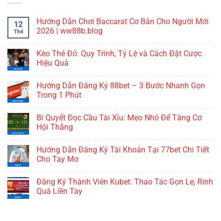
Hướng Dẫn Chơi Baccarat Cơ Bản Cho Người Mới
12
2026 | ww88b.blog
Th4
Kèo Thẻ Đỏ: Quy Trình, Tỷ Lệ và Cách Đặt Cược
Hiệu Quả
Hướng Dẫn Đăng Ký 88bet – 3 Bước Nhanh Gọn
Trong 1 Phút
Bí Quyết Đọc Cầu Tài Xỉu: Mẹo Nhỏ Để Tăng Cơ
Hội Thắng
Hướng Dẫn Đăng Ký Tài Khoản Tại 77bet Chi Tiết
Cho Tay Mơ
Đăng Ký Thành Viên Kubet: Thao Tác Gọn Lẹ, Rinh
Quà Liền Tay