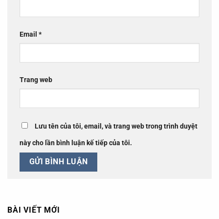
Email
*
Trang web
Lưu tên của tôi, email, và trang web trong trình duyệt
này cho lần bình luận kế tiếp của tôi.
BÀI VIẾT MỚI