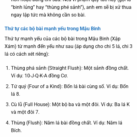
“binh lủng” hay “thùng phé sảnh”), anh em sẽ bị xử thua
ngay lập tức mà không cần so bài.
Thứ tự các bộ bài mạnh yếu trong Mậu Binh
Thứ tự mạnh yếu của các bộ bài trong Mậu Binh (Xập
Xám) từ mạnh đến yếu như sau (áp dụng cho chi 5 lá, chi 3
lá có cách xét riêng):
Thùng phá sảnh (Straight Flush): Một sảnh đồng chất.
Ví dụ: 10-J-Q-K-A đồng Cơ.
Tứ quý (Four of a Kind): Bốn lá bài cùng số. Ví dụ: Bốn
lá 8.
Cù lũ (Full House): Một bộ ba và một đôi. Ví dụ: Ba lá K
và một đôi 7.
Thùng (Flush): Năm lá bài đồng chất. Ví dụ: Năm lá
Bích.