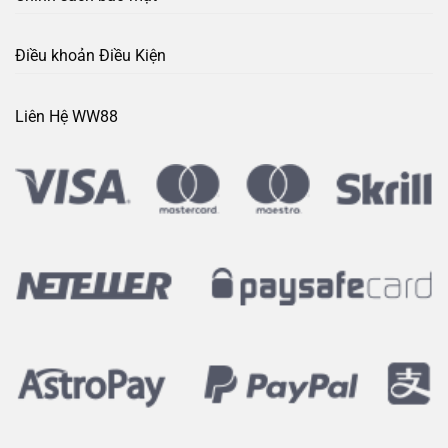
Điều khoản Điều Kiện
Liên Hệ WW88