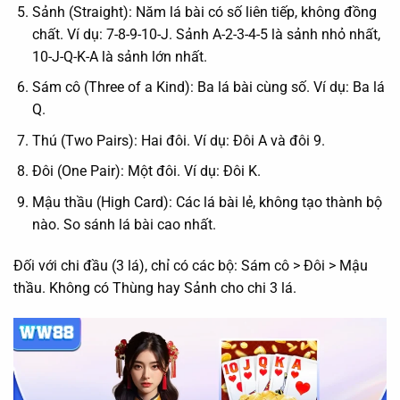
Sảnh (Straight): Năm lá bài có số liên tiếp, không đồng
chất. Ví dụ: 7-8-9-10-J. Sảnh A-2-3-4-5 là sảnh nhỏ nhất,
10-J-Q-K-A là sảnh lớn nhất.
Sám cô (Three of a Kind): Ba lá bài cùng số. Ví dụ: Ba lá
Q.
Thú (Two Pairs): Hai đôi. Ví dụ: Đôi A và đôi 9.
Đôi (One Pair): Một đôi. Ví dụ: Đôi K.
Mậu thầu (High Card): Các lá bài lẻ, không tạo thành bộ
nào. So sánh lá bài cao nhất.
Đối với chi đầu (3 lá), chỉ có các bộ: Sám cô > Đôi > Mậu
thầu. Không có Thùng hay Sảnh cho chi 3 lá.